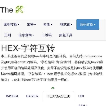
X
The
密钥转换
加密
哈希
格式化
编码转换
正则
信息查询
二维码
抓包工具
HEX-字符互转
本工具主要目的是实现hex与字符之间的转换。目前支持utf-8/unicode
及gbk(兼容gb2312)编码。“字符编码”为“自动”时，将自动识别hex内容
并使用正确的编码处理及优化。如果不能识别或是转hex那么将使用
默
认utf8编码
处理。“字符编码”：“hex”用于格式化源hex数据（专业冶强
迫症），此时“转hex”和“转字符”结果是一样的。
BASE64
BASE32
HEX/BASE16
URI
ASN.1