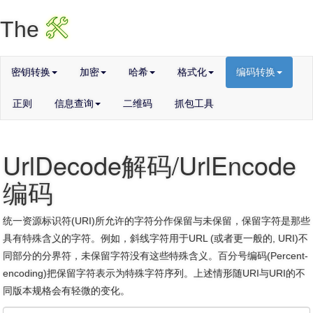
X
The
密钥转换
加密
哈希
格式化
编码转换
正则
信息查询
二维码
抓包工具
UrlDecode解码/UrlEncode
编码
统一资源标识符(URI)所允许的字符分作保留与未保留，保留字符是那些
具有特殊含义的字符。例如，斜线字符用于URL (或者更一般的, URI)不
同部分的分界符，未保留字符没有这些特殊含义。百分号编码(Percent-
encoding)把保留字符表示为特殊字符序列。上述情形随URI与URI的不
同版本规格会有轻微的变化。